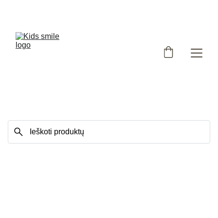
Užsukote į išskirtinių, Lietuvoje siūtų vaikiškų rūbų 
parduotuvę!