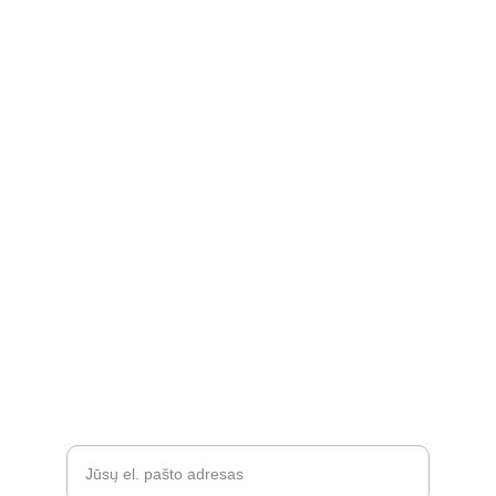
kidssmileparduotuve@gmail.com
Apie
Rekvizitai
Privatumo politika
Grąžinimo politika
Atsiliepimai
D.U.K.
Įveskite savo el. paštą