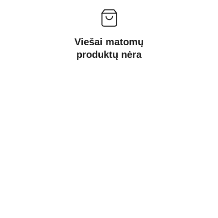
Viešai matomų
produktų nėra
Kontaktai
Susisiekite su mumis dėl daugiau 
informacijos.