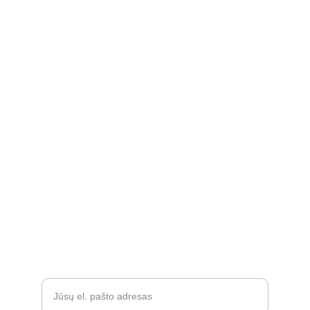
kidssmileparduotuve@gmail.com
Apie
Rekvizitai
Privatumo politika
Grąžinimo politika
Atsiliepimai
D.U.K.
Įveskite savo el. paštą