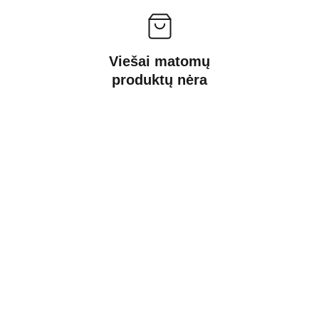
Viešai matomų
produktų nėra
Kontaktai
Susisiekite su mumis dėl daugiau 
informacijos.