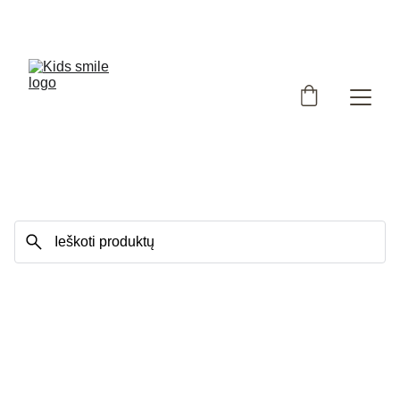
Užsukote į išskirtinių, Lietuvoje siūtų vaikiškų rūbų 
parduotuvę!