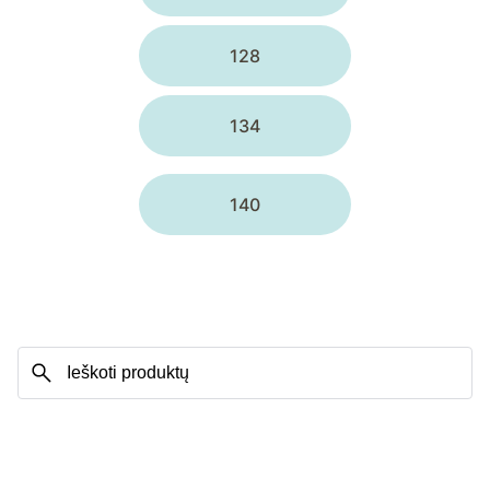
128
134
140