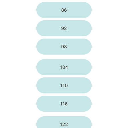
86
92
98
104
110
116
122