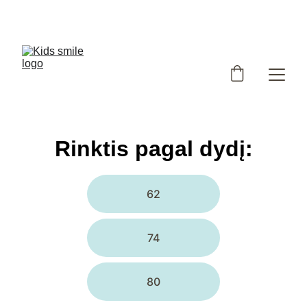
Užsukote į išskirtinių, Lietuvoje siūtų vaikiškų rūbų 
parduotuvę!
Rinktis pagal dydį:
62
74
80