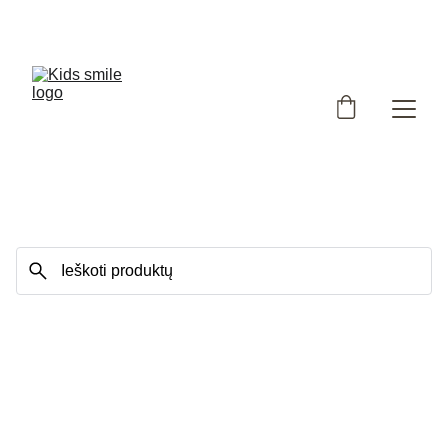
Užsukote į išskirtinių, Lietuvoje siūtų vaikiškų rūbų 
parduotuvę!