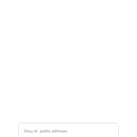
kidssmileparduotuve@gmail.com
Apie
Rekvizitai
Privatumo politika
Grąžinimo politika
Atsiliepimai
D.U.K.
Įveskite savo el. paštą