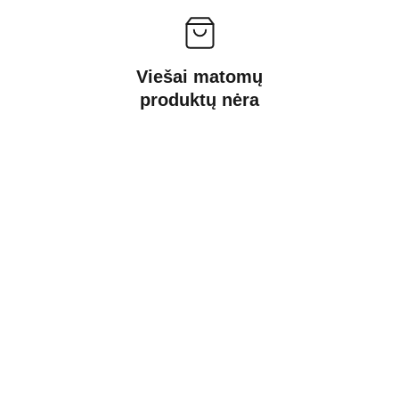
Viešai matomų
produktų nėra
Kontaktai
Susisiekite su mumis dėl daugiau 
informacijos.