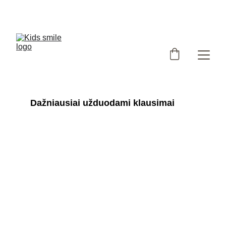
Užsukote į išskirtinių, Lietuvoje siūtų vaikiškų rūbų 
parduotuvę!
Dažniausiai užduodami klausimai