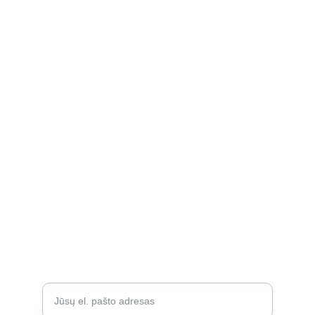
kidssmileparduotuve@gmail.com
Apie
Rekvizitai
Privatumo politika
Grąžinimo politika
Atsiliepimai
D.U.K.
Įveskite savo el. paštą