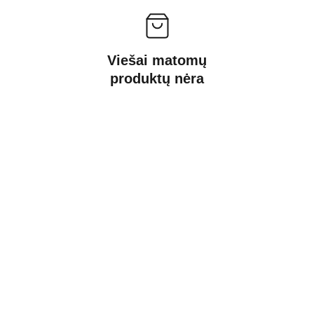
Viešai matomų
produktų nėra
Kontaktai
Susisiekite su mumis dėl daugiau 
informacijos.