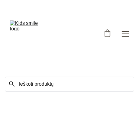
Užsukote į išskirtinių, Lietuvoje siūtų vaikiškų rūbų 
parduotuvę!