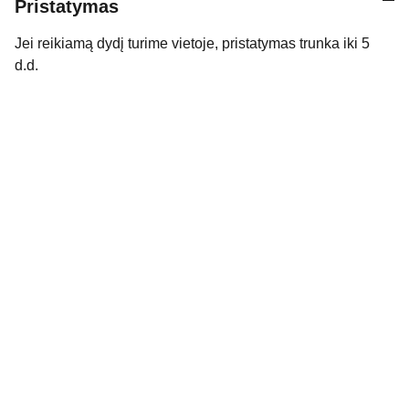
Pristatymas
Jei reikiamą dydį turime vietoje, pristatymas trunka iki 5
d.d.
Kontaktai
Susisiekite su mumis dėl daugiau 
informacijos.
kidssmileparduotuve@gmail.com
Apie