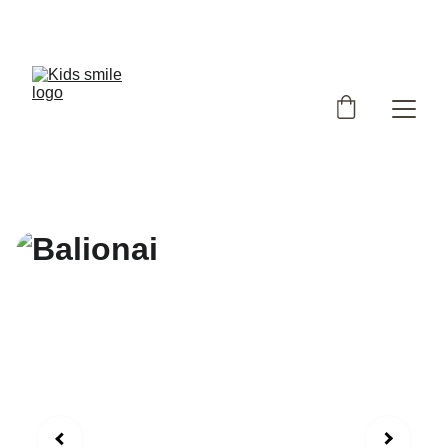
Užsukote į išskirtinių, Lietuvoje siūtų vaikiškų rūbų 
parduotuvę!