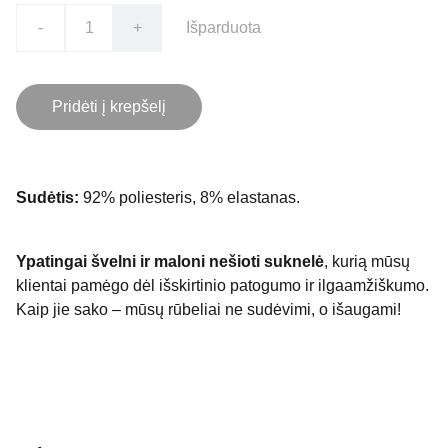
-
+
Išparduota
Pridėti į krepšelį
Sudėtis:
92% poliesteris, 8% elastanas.
Ypatingai švelni ir maloni nešioti suknelė
, kurią mūsų
klientai pamėgo dėl išskirtinio patogumo ir ilgaamžiškumo.
Kaip jie sako – mūsų rūbeliai ne sudėvimi, o išaugami!