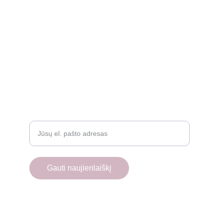
Rekvizitai
Privatumo politika
Grąžinimo politika
Atsiliepimai
D.U.K.
Įveskite savo el. paštą
Gauti naujienlaiškį
© 2025. All rights reserved.