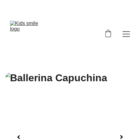
Užsukote į išskirtinių, Lietuvoje siūtų vaikiškų rūbų 
parduotuvę!