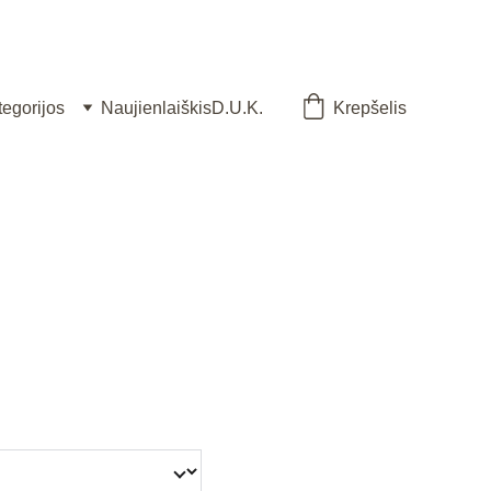
tegorijos
Naujienlaiškis
D.U.K.
Krepšelis