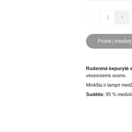
-
+
Pridėti į krepšelį
Rudeninė kepurytė 
vėsesniems orams.
Minkšta ir tampri medž
Sudėtis:
95 % medviln