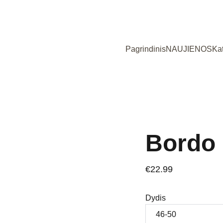
Užsukote į išskirtinių, Lietuvoje siūtų vaikiškų rūbų parduotuvę!
Pagrindinis
NAUJIENOS
Ka
Bordo
€22.99
Dydis