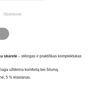
Išparduota
su skarele
– stilingas ir praktiškas komplektukas
iaga užtikrina komfortą bei šilumą.
ė, 5 % elastanas.