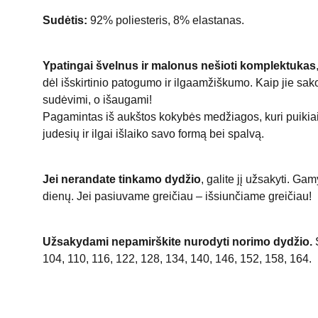
Sudėtis:
92% poliesteris, 8% elastanas.
Ypatingai švelnus ir malonus nešioti komplektukas
dėl išskirtinio patogumo ir ilgaamžiškumo. Kaip jie s
sudėvimi, o išaugami!
Pagamintas iš aukštos kokybės medžiagos, kuri puikiai
judesių ir ilgai išlaiko savo formą bei spalvą.
Jei nerandate tinkamo dydžio
, galite jį užsakyti. G
dienų. Jei pasiuvame greičiau – išsiunčiame greičiau!
Užsakydami nepamirškite nurodyti norimo dydžio.
S
104, 110, 116, 122, 128, 134, 140, 146, 152, 158, 164.