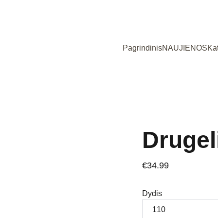
Užsukote į išskirtinių, Lietuvoje siūtų vaikiškų rūbų parduotuvę!
Pagrindinis
NAUJIENOS
Ka
Drugel
€34.99
Dydis