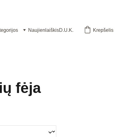
tegorijos
Naujienlaiškis
D.U.K.
Krepšelis
ių fėja