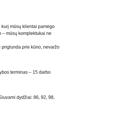
, kurį mūsų klientai pamėgo
ako – mūsų komplektukai ne
 priglunda prie kūno, nevaržo
amybos terminas – 15 darbo
iuvami dydžiai: 86, 92, 98,