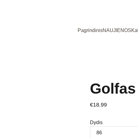
Užsukote į išskirtinių, Lietuvoje siūtų vaikiškų rūbų parduotuvę!
Pagrindinis
NAUJIENOS
Ka
Golfas
€18.99
Dydis