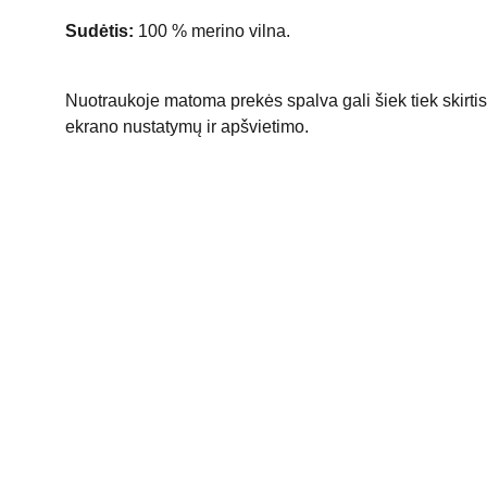
Sudėtis:
100 % merino vilna.
Nuotraukoje matoma prekės spalva gali šiek tiek skirtis 
ekrano nustatymų ir apšvietimo.
Kontaktai
Susisiekite su mumis dėl daugiau informacijos.