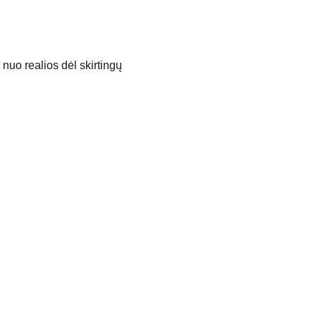
nuo realios dėl skirtingų
Apie
D.U.K.