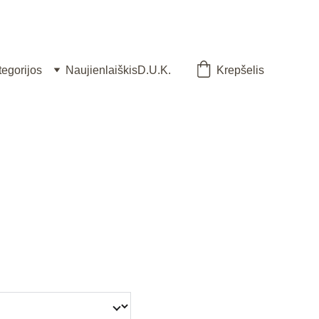
tegorijos
Naujienlaiškis
D.U.K.
Krepšelis