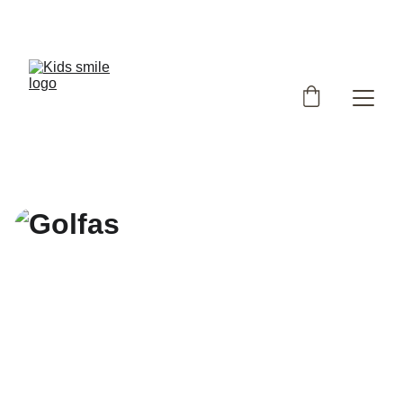
Užsukote į išskirtinių, Lietuvoje siūtų vaikiškų rūbų 
parduotuvę!