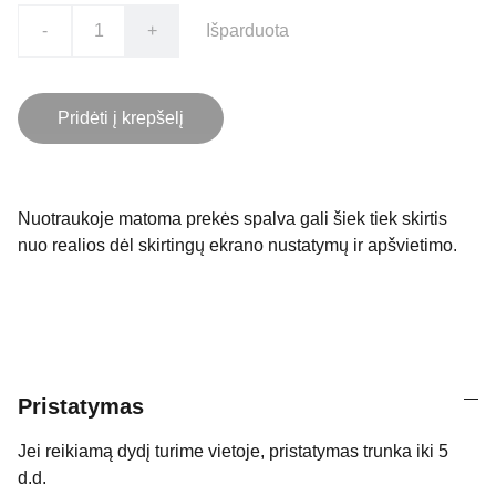
-
+
Išparduota
Pridėti į krepšelį
Nuotraukoje matoma prekės spalva gali šiek tiek skirtis
nuo realios dėl skirtingų ekrano nustatymų ir apšvietimo.
Pristatymas
Jei reikiamą dydį turime vietoje, pristatymas trunka iki 5
d.d.