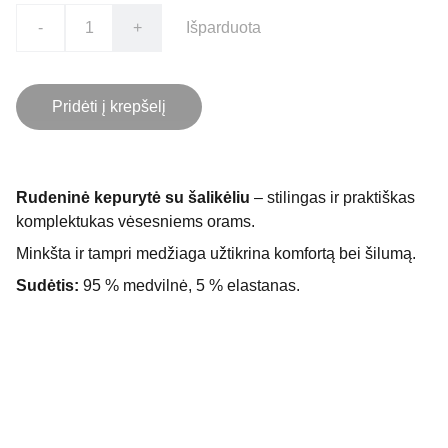
-
+
Išparduota
Pridėti į krepšelį
Rudeninė kepurytė su šalikėliu
– stilingas ir praktiškas
komplektukas vėsesniems orams.
Minkšta ir tampri medžiaga užtikrina komfortą bei šilumą.
Sudėtis:
95 % medvilnė, 5 % elastanas.
Kontaktai