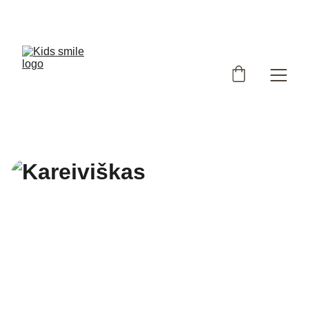
Užsukote į išskirtinių, Lietuvoje siūtų vaikiškų rūbų 
parduotuvę!