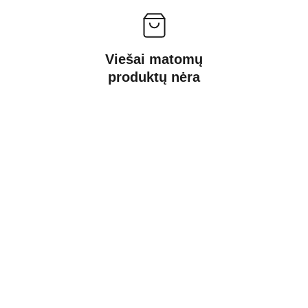
Viešai matomų
produktų nėra
Kontaktai
Susisiekite su mumis dėl daugiau 
informacijos.