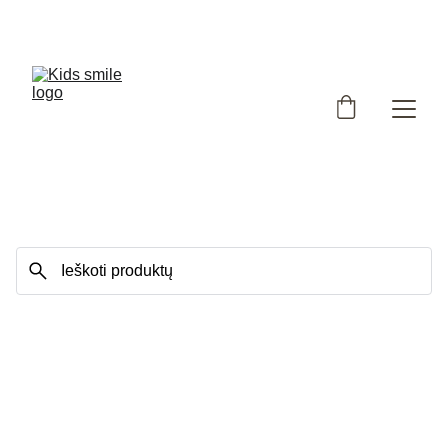
Užsukote į išskirtinių, Lietuvoje siūtų vaikiškų rūbų 
parduotuvę!