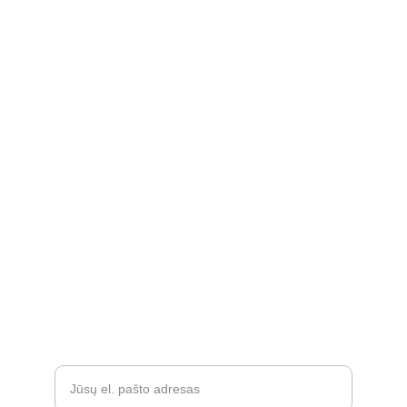
kidssmileparduotuve@gmail.com
Apie
Rekvizitai
Privatumo politika
Grąžinimo politika
Atsiliepimai
D.U.K.
Įveskite savo el. paštą