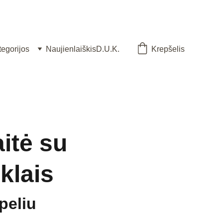
tegorijos
Naujienlaiškis
D.U.K.
Krepšelis
itė su
klais
peliu