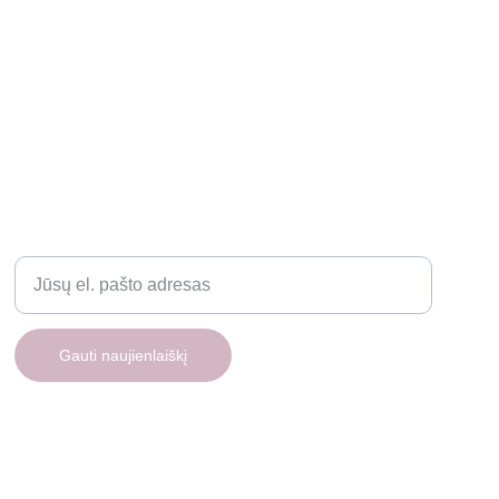
Įveskite savo el. paštą
Gauti naujienlaiškį