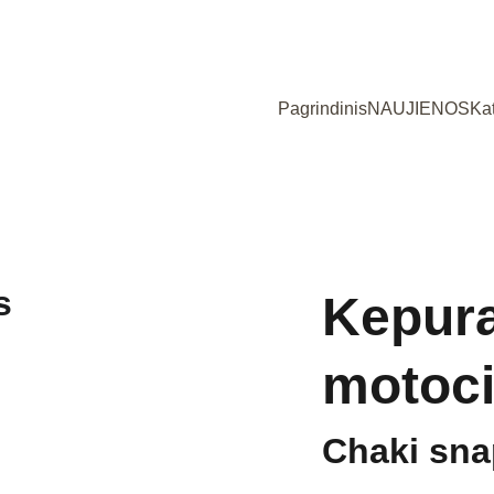
Užsukote į išskirtinių, Lietuvoje siūtų vaikiškų rūbų parduotuvę!
Pagrindinis
NAUJIENOS
Ka
Kepura
motoci
Chaki sna