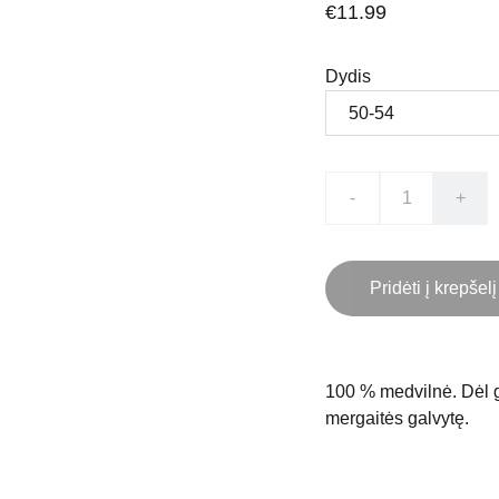
€11.99
Dydis
-
+
Pridėti į krepšelį
100 % medvilnė. Dėl g
mergaitės galvytę.