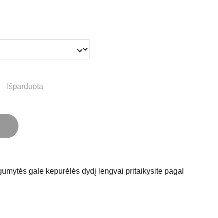
Išparduota
umytės gale kepurėlės dydį lengvai pritaikysite pagal