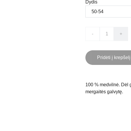
Dydis
-
+
Pridėti į krepšelį
100 % medvilnė. Dėl g
mergaitės galvytę.