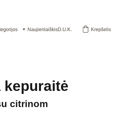
tegorijos
Naujienlaiškis
D.U.K.
Krepšelis
 kepuraitė
su citrinom