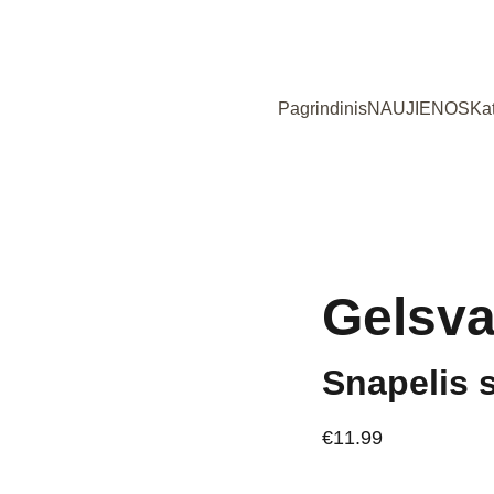
Užsukote į išskirtinių, Lietuvoje siūtų vaikiškų rūbų parduotuvę!
Pagrindinis
NAUJIENOS
Ka
Gelsva
Snapelis 
€11.99