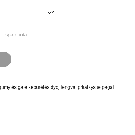
Išparduota
umytės gale kepurėlės dydį lengvai pritaikysite pagal