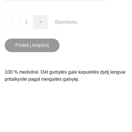
-
+
Išparduota
Pridėti į krepšelį
100 % medvilnė. Dėl gumytės gale kepurėlės dydį lengvai
pritaikysite pagal mergaitės galvytę.
Kontaktai