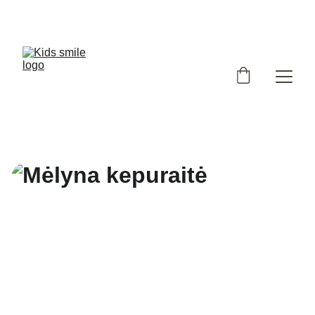
Užsukote į išskirtinių, Lietuvoje siūtų vaikiškų rūbų 
parduotuvę!