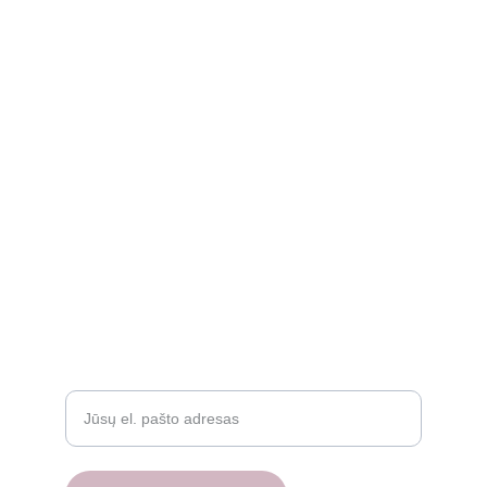
kidssmileparduotuve@gmail.com
Apie
Rekvizitai
Privatumo politika
Grąžinimo politika
Atsiliepimai
D.U.K.
Įveskite savo el. paštą