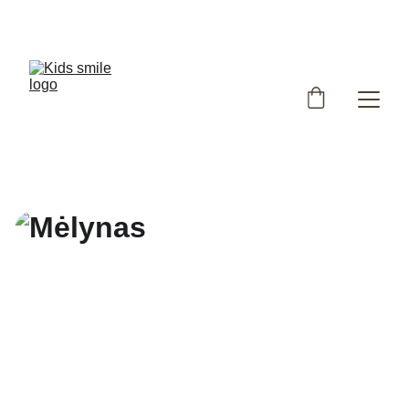
Užsukote į išskirtinių, Lietuvoje siūtų vaikiškų rūbų 
parduotuvę!