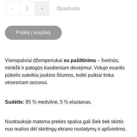
-
+
Išparduota
Pridėti į krepšelį
Vienspalviai džemperiukai
su pašiltinimu
– švelnūs,
minkšti ir patogūs kasdieniam dėvėjimui. Viduje esantis
pūkelis suteikia jaukios šilumos, todėl puikiai tinka
vėsesniam sezonui.
Sudėtis:
95 % medvilnė, 5 % elastanas.
Nuotraukoje matoma prekės spalva gali šiek tiek skirtis
nuo realios dėl skirtingų ekrano nustatymų ir apšvietimo.