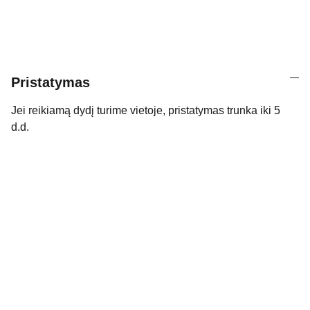
Pristatymas
Jei reikiamą dydį turime vietoje, pristatymas trunka iki 5
d.d.
Kontaktai
Susisiekite su mumis dėl daugiau 
informacijos.