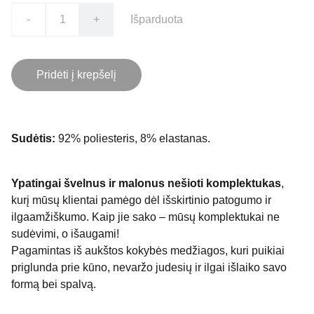
-
+
Išparduota
Pridėti į krepšelį
Sudėtis:
92% poliesteris, 8% elastanas.
Ypatingai švelnus ir malonus nešioti komplektukas
,
kurį mūsų klientai pamėgo dėl išskirtinio patogumo ir
ilgaamžiškumo. Kaip jie sako – mūsų komplektukai ne
sudėvimi, o išaugami!
Pagamintas iš aukštos kokybės medžiagos, kuri puikiai
priglunda prie kūno, nevaržo judesių ir ilgai išlaiko savo
formą bei spalvą.