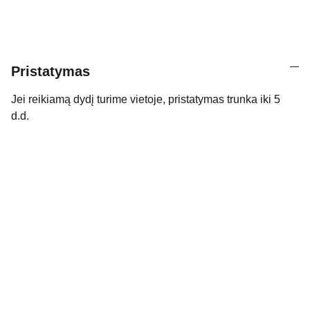
Pristatymas
Jei reikiamą dydį turime vietoje, pristatymas trunka iki 5
d.d.
Kontaktai
Susisiekite su mumis dėl daugiau 
informacijos.
kidssmileparduotuve@gmail.com