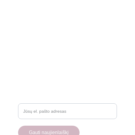
Apie
Rekvizitai
Privatumo politika
Grąžinimo politika
Atsiliepimai
D.U.K.
Įveskite savo el. paštą
Gauti naujienlaiškį