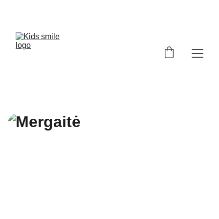
Užsukote į išskirtinių, Lietuvoje siūtų vaikiškų rūbų 
parduotuvę!