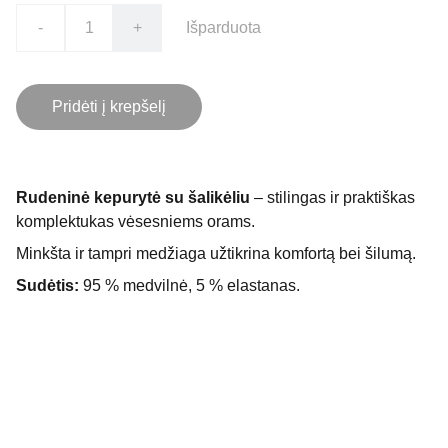
-
+
Išparduota
Pridėti į krepšelį
Rudeninė kepurytė su šalikėliu
– stilingas ir praktiškas
komplektukas vėsesniems orams.
Minkšta ir tampri medžiaga užtikrina komfortą bei šilumą.
Sudėtis:
95 % medvilnė, 5 % elastanas.
Kontaktai