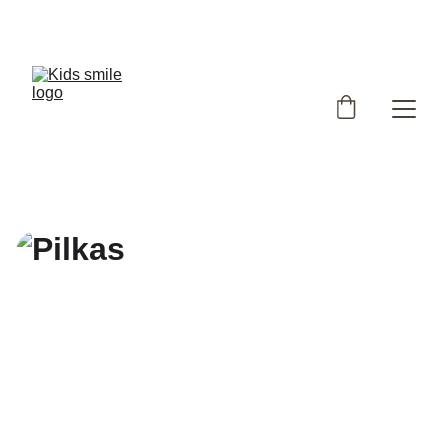
Užsukote į išskirtinių, Lietuvoje siūtų vaikiškų rūbų 
parduotuvę!