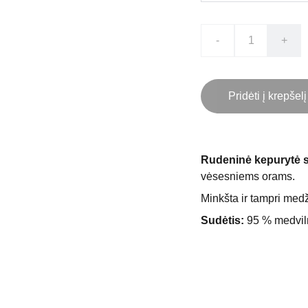
-
+
Pridėti į krepšelį
Rudeninė kepurytė 
vėsesniems orams.
Minkšta ir tampri medž
Sudėtis:
95 % medviln