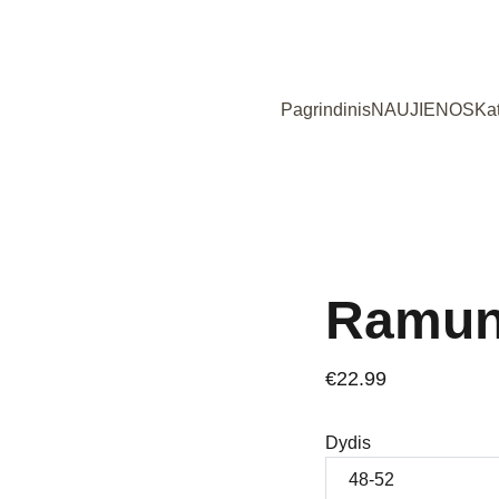
Užsukote į išskirtinių, Lietuvoje siūtų vaikiškų rūbų parduotuvę!
Pagrindinis
NAUJIENOS
Ka
Ramun
€22.99
Dydis