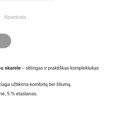
Išparduota
su skarele
– stilingas ir praktiškas komplektukas
iaga užtikrina komfortą bei šilumą.
ė, 5 % elastanas.