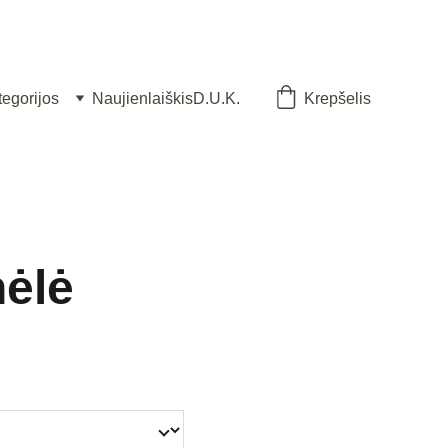
tegorijos
Naujienlaiškis
D.U.K.
Krepšelis
ėlė