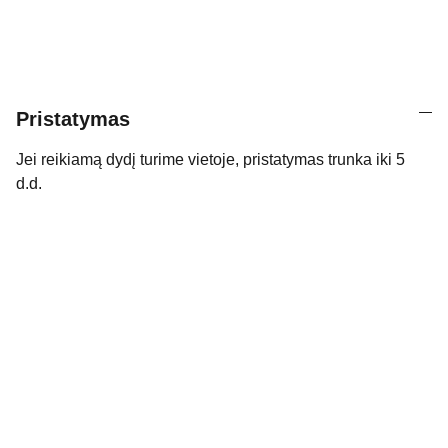
Pristatymas
Jei reikiamą dydį turime vietoje, pristatymas trunka iki 5
d.d.
Kontaktai
Susisiekite su mumis dėl daugiau 
informacijos.