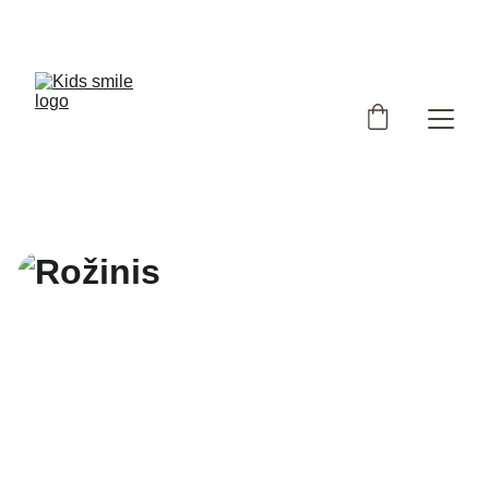
Užsukote į išskirtinių, Lietuvoje siūtų vaikiškų rūbų 
parduotuvę!