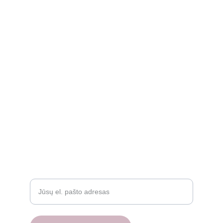
kidssmileparduotuve@gmail.com
Apie
Rekvizitai
Privatumo politika
Grąžinimo politika
Atsiliepimai
D.U.K.
Įveskite savo el. paštą