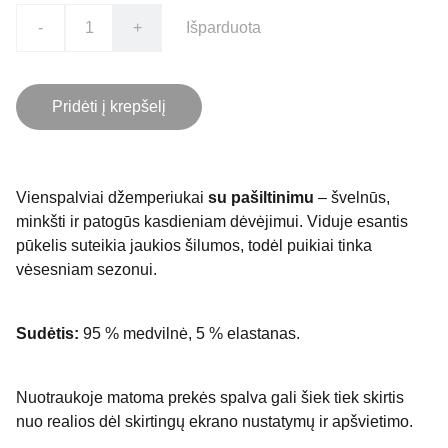
-
+
Išparduota
Pridėti į krepšelį
Vienspalviai džemperiukai
su pašiltinimu
– švelnūs,
minkšti ir patogūs kasdieniam dėvėjimui. Viduje esantis
pūkelis suteikia jaukios šilumos, todėl puikiai tinka
vėsesniam sezonui.
Sudėtis:
95 % medvilnė, 5 % elastanas.
Nuotraukoje matoma prekės spalva gali šiek tiek skirtis
nuo realios dėl skirtingų ekrano nustatymų ir apšvietimo.