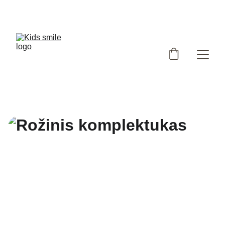
Užsukote į išskirtinių, Lietuvoje siūtų vaikiškų rūbų 
parduotuvę!