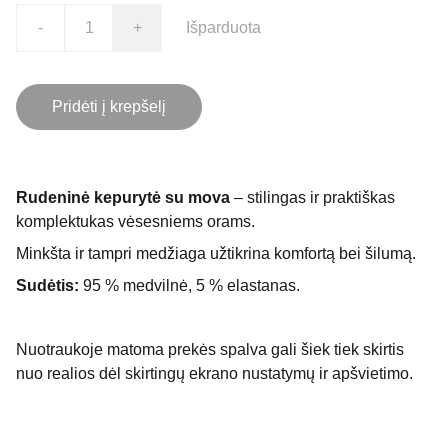
-
+
Išparduota
Pridėti į krepšelį
Rudeninė kepurytė su mova
– stilingas ir praktiškas
komplektukas vėsesniems orams.
Minkšta ir tampri medžiaga užtikrina komfortą bei šilumą.
Sudėtis:
95 % medvilnė, 5 % elastanas.
Nuotraukoje matoma prekės spalva gali šiek tiek skirtis
nuo realios dėl skirtingų ekrano nustatymų ir apšvietimo.