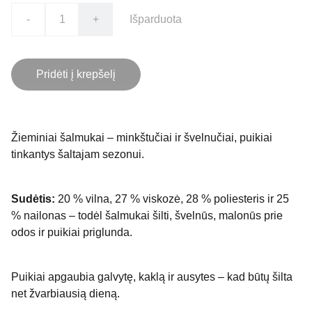
-
+
Išparduota
Pridėti į krepšelį
Žieminiai šalmukai – minkštučiai ir švelnučiai, puikiai
tinkantys šaltajam sezonui.
Sudėtis:
20 % vilna, 27 % viskozė, 28 % poliesteris ir 25
% nailonas – todėl šalmukai šilti, švelnūs, malonūs prie
odos ir puikiai priglunda.
Puikiai apgaubia galvytę, kaklą ir ausytes – kad būtų šilta
net žvarbiausią dieną.