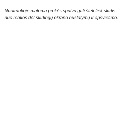
Nuotraukoje matoma prekės spalva gali šiek tiek skirtis
nuo realios dėl skirtingų ekrano nustatymų ir apšvietimo.
Kontaktai
Susisiekite su mumis dėl daugiau 
informacijos.
kidssmileparduotuve@gmail.com
Apie