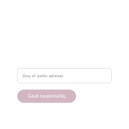
Rekvizitai
Privatumo politika
Grąžinimo politika
Atsiliepimai
D.U.K.
Įveskite savo el. paštą
Gauti naujienlaiškį
© 2025. All rights reserved.