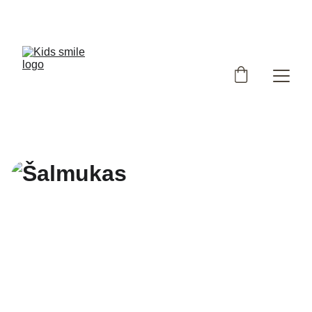
Užsukote į išskirtinių, Lietuvoje siūtų vaikiškų rūbų 
parduotuvę!