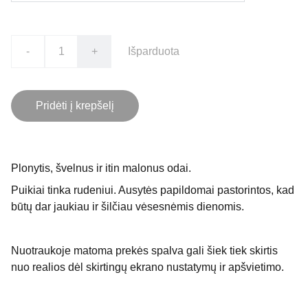
-
+
Išparduota
Pridėti į krepšelį
Plonytis, švelnus ir itin malonus odai.
Puikiai tinka rudeniui. Ausytės papildomai pastorintos, kad
būtų dar jaukiau ir šilčiau vėsesnėmis dienomis.
Nuotraukoje matoma prekės spalva gali šiek tiek skirtis
nuo realios dėl skirtingų ekrano nustatymų ir apšvietimo.