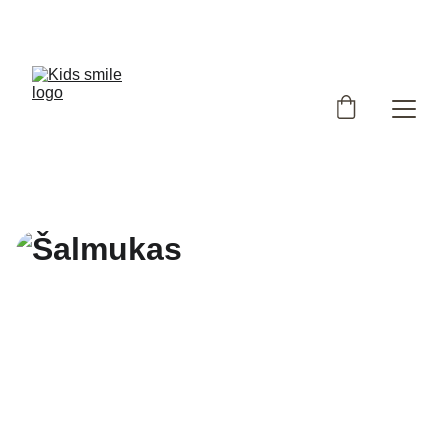
Užsukote į išskirtinių, Lietuvoje siūtų vaikiškų rūbų 
parduotuvę!