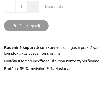
-
+
Išparduota
Pridėti į krepšelį
Rudeninė kepurytė su skarele
– stilingas ir praktiškas
komplektukas vėsesniems orams.
Minkšta ir tampri medžiaga užtikrina komfortą bei šilumą.
Sudėtis:
95 % medvilnė, 5 % elastanas.
Kontaktai