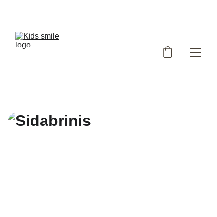
Užsukote į išskirtinių, Lietuvoje siūtų vaikiškų rūbų 
parduotuvę!