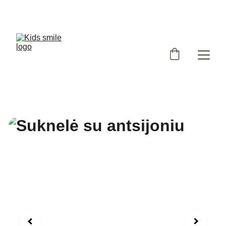
Užsukote į išskirtinių, Lietuvoje siūtų vaikiškų rūbų 
parduotuvę!