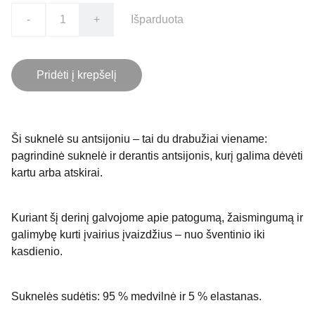
-
+
Išparduota
Pridėti į krepšelį
Ši suknelė su antsijoniu – tai du drabužiai viename:
pagrindinė suknelė ir derantis antsijonis, kurį galima dėvėti
kartu arba atskirai.
Kuriant šį derinį galvojome apie patogumą, žaismingumą ir
galimybę kurti įvairius įvaizdžius – nuo šventinio iki
kasdienio.
Suknelės sudėtis: 95 % medvilnė ir 5 % elastanas.