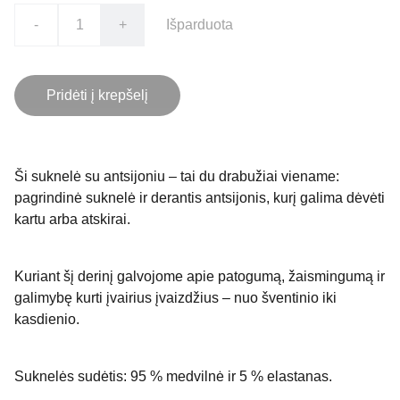
-
+
Išparduota
Pridėti į krepšelį
Ši suknelė su antsijoniu – tai du drabužiai viename:
pagrindinė suknelė ir derantis antsijonis, kurį galima dėvėti
kartu arba atskirai.
Kuriant šį derinį galvojome apie patogumą, žaismingumą ir
galimybę kurti įvairius įvaizdžius – nuo šventinio iki
kasdienio.
Suknelės sudėtis: 95 % medvilnė ir 5 % elastanas.