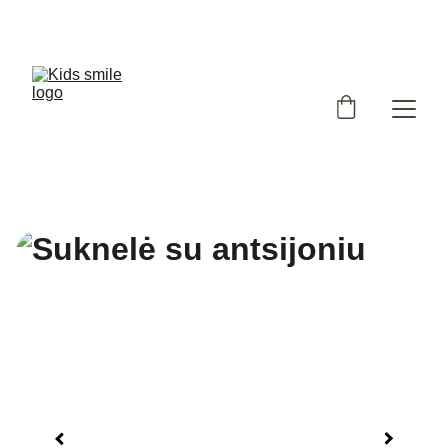
Užsukote į išskirtinių, Lietuvoje siūtų vaikiškų rūbų 
parduotuvę!