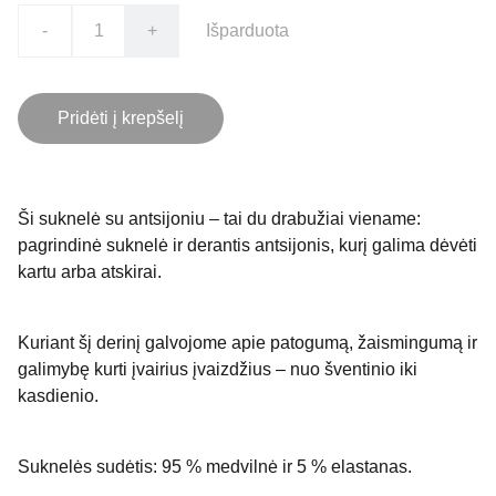
-
+
Išparduota
Pridėti į krepšelį
Ši suknelė su antsijoniu – tai du drabužiai viename:
pagrindinė suknelė ir derantis antsijonis, kurį galima dėvėti
kartu arba atskirai.
Kuriant šį derinį galvojome apie patogumą, žaismingumą ir
galimybę kurti įvairius įvaizdžius – nuo šventinio iki
kasdienio.
Suknelės sudėtis: 95 % medvilnė ir 5 % elastanas.