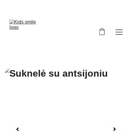
Užsukote į išskirtinių, Lietuvoje siūtų vaikiškų rūbų 
parduotuvę!