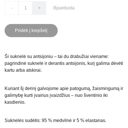
-
+
Išparduota
Pridėti į krepšelį
Ši suknelė su antsijoniu – tai du drabužiai viename:
pagrindinė suknelė ir derantis antsijonis, kurį galima dėvėti
kartu arba atskirai.
Kuriant šį derinį galvojome apie patogumą, žaismingumą ir
galimybę kurti įvairius įvaizdžius – nuo šventinio iki
kasdienio.
Suknelės sudėtis: 95 % medvilnė ir 5 % elastanas.