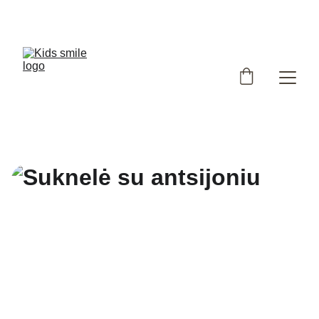
Užsukote į išskirtinių, Lietuvoje siūtų vaikiškų rūbų 
parduotuvę!