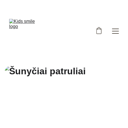
Užsukote į išskirtinių, Lietuvoje siūtų vaikiškų rūbų 
parduotuvę!