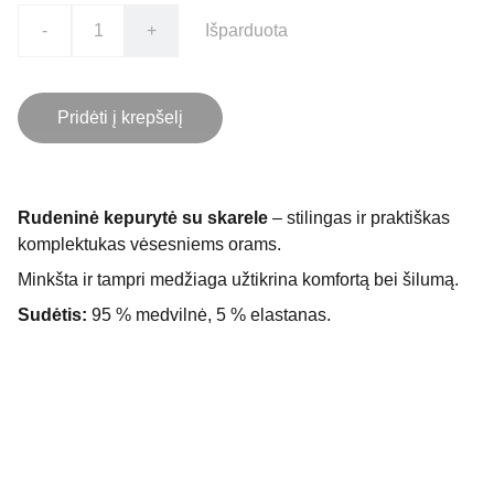
-
+
Išparduota
Pridėti į krepšelį
Rudeninė kepurytė su skarele
– stilingas ir praktiškas
komplektukas vėsesniems orams.
Minkšta ir tampri medžiaga užtikrina komfortą bei šilumą.
Sudėtis:
95 % medvilnė, 5 % elastanas.
Kontaktai