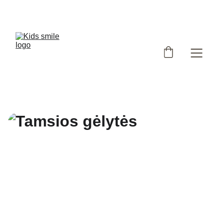
Užsukote į išskirtinių, Lietuvoje siūtų vaikiškų rūbų 
parduotuvę!