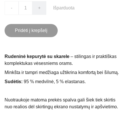
-
+
Išparduota
Pridėti į krepšelį
Rudeninė kepurytė su skarele
– stilingas ir praktiškas
komplektukas vėsesniems orams.
Minkšta ir tampri medžiaga užtikrina komfortą bei šilumą.
Sudėtis:
95 % medvilnė, 5 % elastanas.
Nuotraukoje matoma prekės spalva gali šiek tiek skirtis
nuo realios dėl skirtingų ekrano nustatymų ir apšvietimo.