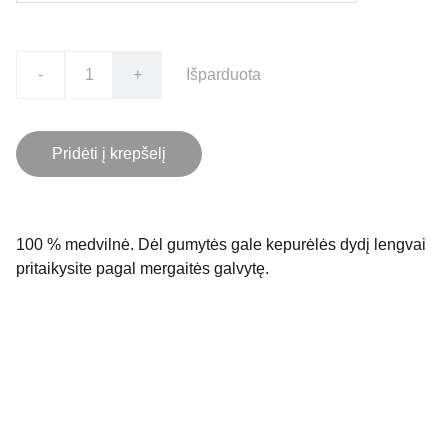
-
+
Išparduota
Pridėti į krepšelį
100 % medvilnė. Dėl gumytės gale kepurėlės dydį lengvai
pritaikysite pagal mergaitės galvytę.
Kontaktai