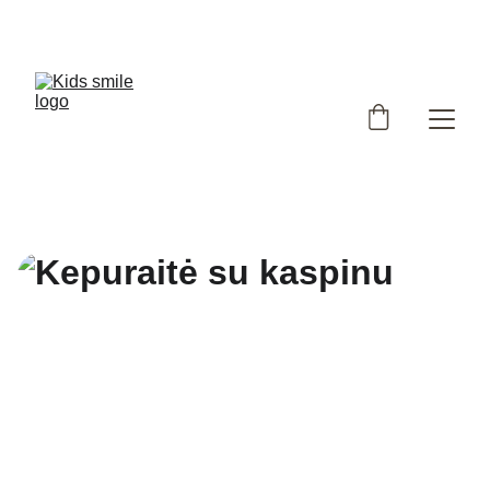
Užsukote į išskirtinių, Lietuvoje siūtų vaikiškų rūbų 
parduotuvę!