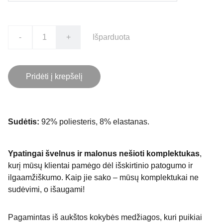
-
+
Išparduota
Pridėti į krepšelį
Sudėtis:
92% poliesteris, 8% elastanas.
Ypatingai švelnus ir malonus nešioti komplektukas
,
kurį mūsų klientai pamėgo dėl išskirtinio patogumo ir
ilgaamžiškumo. Kaip jie sako – mūsų komplektukai ne
sudėvimi, o išaugami!
Pagamintas iš aukštos kokybės medžiagos, kuri puikiai