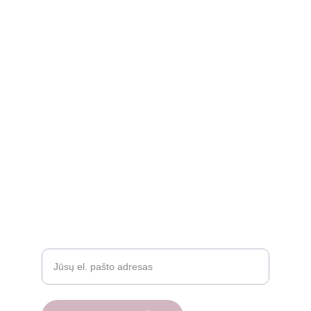
kidssmileparduotuve@gmail.com
Apie
Rekvizitai
Privatumo politika
Grąžinimo politika
Atsiliepimai
D.U.K.
Įveskite savo el. paštą