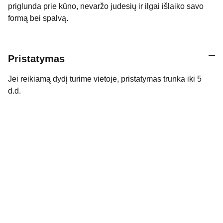
priglunda prie kūno, nevaržo judesių ir ilgai išlaiko savo
formą bei spalvą.
Pristatymas
Jei reikiamą dydį turime vietoje, pristatymas trunka iki 5
d.d.
Kontaktai
Susisiekite su mumis dėl daugiau 
informacijos.