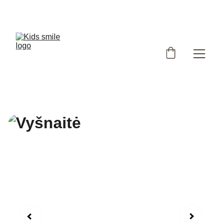
Užsukote į išskirtinių, Lietuvoje siūtų vaikiškų rūbų 
parduotuvę!