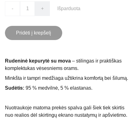
-
+
Išparduota
Pridėti į krepšelį
Rudeninė kepurytė su mova
– stilingas ir praktiškas
komplektukas vėsesniems orams.
Minkšta ir tampri medžiaga užtikrina komfortą bei šilumą.
Sudėtis:
95 % medvilnė, 5 % elastanas.
Nuotraukoje matoma prekės spalva gali šiek tiek skirtis
nuo realios dėl skirtingų ekrano nustatymų ir apšvietimo.