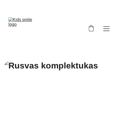
Užsukote į išskirtinių, Lietuvoje siūtų vaikiškų rūbų 
parduotuvę!