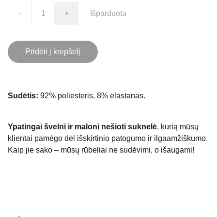
-
+
Išparduota
Pridėti į krepšelį
Sudėtis:
92% poliesteris, 8% elastanas.
Ypatingai švelni ir maloni nešioti suknelė
, kurią mūsų
klientai pamėgo dėl išskirtinio patogumo ir ilgaamžiškumo.
Kaip jie sako – mūsų rūbeliai ne sudėvimi, o išaugami!