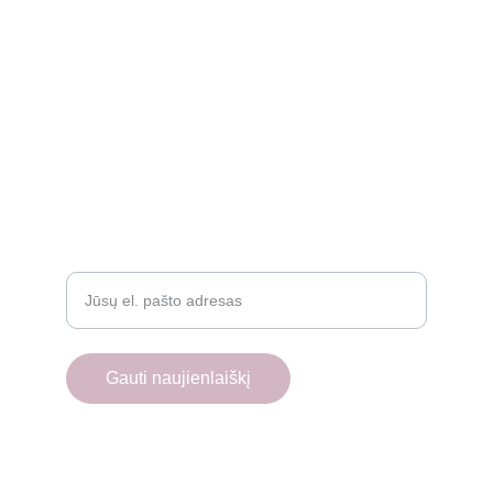
Rekvizitai
Privatumo politika
Grąžinimo politika
Atsiliepimai
D.U.K.
Įveskite savo el. paštą
Gauti naujienlaiškį
© 2025. All rights reserved.