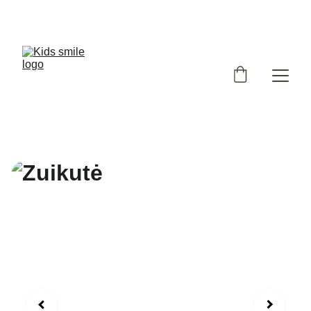
Užsukote į išskirtinių, Lietuvoje siūtų vaikiškų rūbų 
parduotuvę!