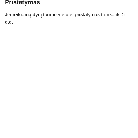
Pristatymas
Jei reikiamą dydį turime vietoje, pristatymas trunka iki 5
d.d.
Kontaktai
Susisiekite su mumis dėl daugiau 
informacijos.
kidssmileparduotuve@gmail.com
Apie